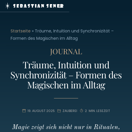
Home
Zaubershows
Service
Startseite
»
Träume, Intuition und Synchronizität –
Journal
Formen des Magischen im Alltag
Booking
JOURNAL
Kontakt
Träume, Intuition und
Synchronizität – Formen des
Impressum
Magischen im Alltag
Datenschutz
19. AUGUST 2025
ZAUBEREI
2 MIN. LESEZEIT
mail@sebastiansener.de
Magie zeigt sich nicht nur in Ritualen,
+49