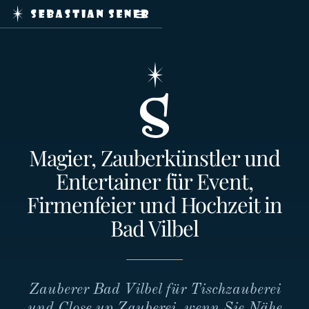
Home
Zaubershows
Service
Journal
Booking
Kontakt
Magier, Zauberkünstler und
Entertainer für Event,
Impressum
Firmenfeier und Hochzeit in
Datenschutz
Bad Vilbel
mail@sebastiansener.de
Zauberer Bad Vilbel für Tischzauberei
+49
und Close up Zauberei, wenn Sie Nähe