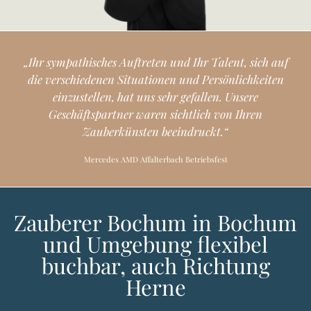
„
I
h
r
s
y
m
p
a
t
h
i
s
c
h
e
s
A
u
f
t
r
e
t
e
n
u
n
d
I
h
r
T
a
l
e
n
t
,
s
i
c
h
a
u
f
d
i
e
v
e
r
s
c
h
i
e
d
e
n
e
n
S
i
t
u
a
t
i
o
n
e
n
u
n
d
P
e
r
s
ö
n
l
i
c
h
k
e
i
t
e
n
e
i
n
z
u
s
t
e
l
l
e
n
,
h
a
t
u
n
s
s
e
h
r
g
e
f
a
l
l
e
n
.
U
n
s
e
r
e
G
e
s
c
h
ä
f
t
s
p
a
r
t
n
e
r
w
a
r
e
n
s
i
c
h
t
l
i
c
h
v
o
n
I
h
r
e
n
Z
a
u
b
e
r
k
ü
n
s
t
e
n
b
e
e
i
n
d
r
u
c
k
t
.
“
Mercedes AMD Affalterbach Betriebsfest
Zauberer Bochum in Bochum
und Umgebung flexibel
buchbar, auch Richtung
Herne