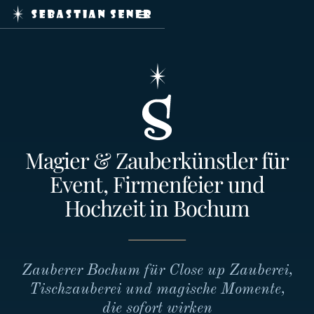
Home
Zaubershows
Service
Journal
Booking
Kontakt
Magier & Zauberkünstler für
Event, Firmenfeier und
Impressum
Hochzeit in Bochum
Datenschutz
Zauberer Bochum für Close up Zauberei,
Tischzauberei und magische Momente,
mail@sebastiansener.de
die sofort wirken
+49