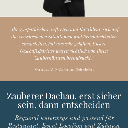
„
I
h
r
s
y
m
p
a
t
h
i
s
c
h
e
s
A
u
f
t
r
e
t
e
n
u
n
d
I
h
r
T
a
l
e
n
t
,
s
i
c
h
a
u
f
d
i
e
v
e
r
s
c
h
i
e
d
e
n
e
n
S
i
t
u
a
t
i
o
n
e
n
u
n
d
P
e
r
s
ö
n
l
i
c
h
k
e
i
t
e
n
e
i
n
z
u
s
t
e
l
l
e
n
,
h
a
t
u
n
s
s
e
h
r
g
e
f
a
l
l
e
n
.
U
n
s
e
r
e
G
e
s
c
h
ä
f
t
s
p
a
r
t
n
e
r
w
a
r
e
n
s
i
c
h
t
l
i
c
h
v
o
n
I
h
r
e
n
Z
a
u
b
e
r
k
ü
n
s
t
e
n
b
e
e
i
n
d
r
u
c
k
t
.
“
Mercedes AMD Affalterbach Betriebsfest
Zauberer Dachau, erst sicher
sein, dann entscheiden
Regional unterwegs und passend für
Restaurant, Event Location und Zuhause