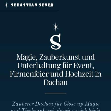
Home
Zaubershows
Service
Journal
Booking
Kontakt
Magie, Zauberkunst und
Unterhaltung für Event,
Impressum
Firmenfeier und Hochzeit in
Datenschutz
Dachau
mail@sebastiansener.de
Zauberer Dachau für Close up Magie
+49
und Tischzauberei, damit es sich leicht