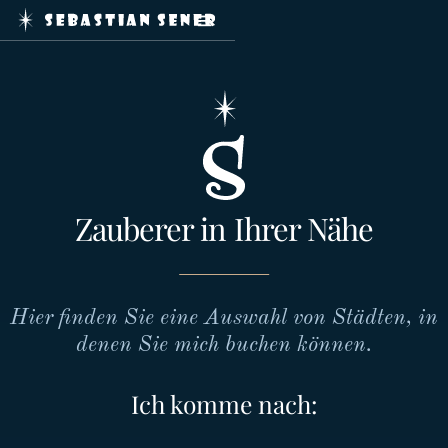
Home
Zaubershows
Service
Journal
Booking
Kontakt
Zauberer in Ihrer Nähe
Impressum
Datenschutz
Hier finden Sie eine Auswahl von Städten, in
denen Sie mich buchen können.
Ich komme nach:
mail@sebastiansener.de
+49