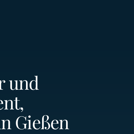
r und
ent,
in Gießen