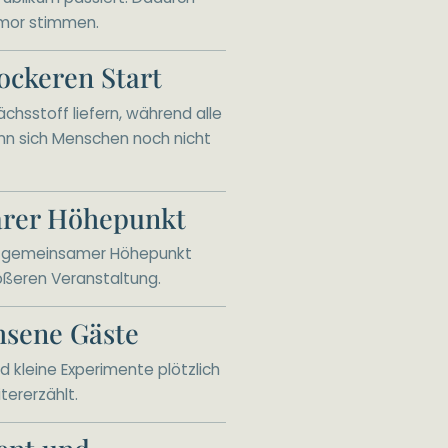
Humor stimmen.
ockeren Start
chsstoff liefern, während alle
nn sich Menschen noch nicht
arer Höhepunkt
ein gemeinsamer Höhepunkt
rößeren Veranstaltung.
hsene Gäste
d kleine Experimente plötzlich
ererzählt.