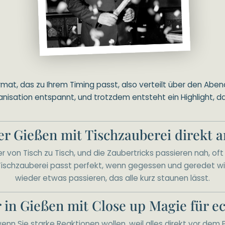
t, das zu Ihrem Timing passt, also verteilt über den Abend
anisation entspannt, und trotzdem entsteht ein Highlight, da
r Gießen mit Tischzauberei direkt 
r von Tisch zu Tisch, und die Zaubertricks passieren nah, of
ischzauberei passt perfekt, wenn gegessen und geredet wir
wieder etwas passieren, das alle kurz staunen lässt.
 in Gießen mit Close up Magie für e
wenn Sie starke Reaktionen wollen, weil alles direkt vor dem