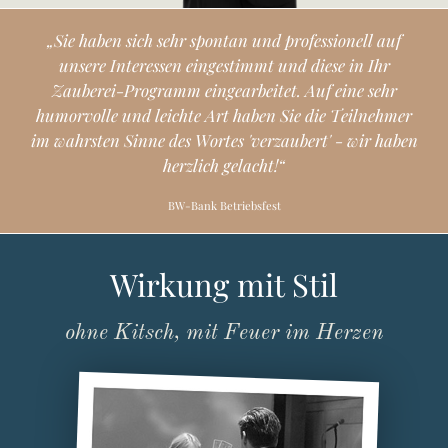
„
S
i
e
h
a
b
e
n
s
i
c
h
s
e
h
r
s
p
o
n
t
a
n
u
n
d
p
r
o
f
e
s
s
i
o
n
e
l
l
a
u
f
u
n
s
e
r
e
I
n
t
e
r
e
s
s
e
n
e
i
n
g
e
s
t
i
m
m
t
u
n
d
d
i
e
s
e
i
n
I
h
r
Z
a
u
b
e
r
e
i
-
P
r
o
g
r
a
m
m
e
i
n
g
e
a
r
b
e
i
t
e
t
.
A
u
f
e
i
n
e
s
e
h
r
h
u
m
o
r
v
o
l
l
e
u
n
d
l
e
i
c
h
t
e
A
r
t
h
a
b
e
n
S
i
e
d
i
e
T
e
i
l
n
e
h
m
e
r
i
m
w
a
h
r
s
t
e
n
S
i
n
n
e
d
e
s
W
o
r
t
e
s
'
v
e
r
z
a
u
b
e
r
t
'
-
w
i
r
h
a
b
e
n
h
e
r
z
l
i
c
h
g
e
l
a
c
h
t
!
“
BW-Bank Betriebsfest
Wirkung mit Stil
ohne Kitsch, mit Feuer im Herzen