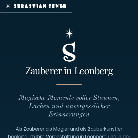
Home
Zaubershows
Service
Journal
Booking
Kontakt
Zauberer in Leonberg
Impressum
Datenschutz
Magische Momente voller Staunen,
Lachen und unvergesslicher
Erinnerungen
Als Zauberer als Magier und als Zauberkünstler
mail@sebastiansener.de
+49
begleite ich Ihre Veranstaltung in Leonberg und in der