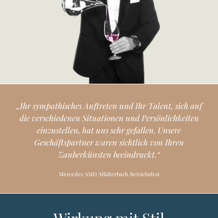
„
I
h
r
s
y
m
p
a
t
h
i
s
c
h
e
s
A
u
f
t
r
e
t
e
n
u
n
d
I
h
r
T
a
l
e
n
t
,
s
i
c
h
a
u
f
d
i
e
v
e
r
s
c
h
i
e
d
e
n
e
n
S
i
t
u
a
t
i
o
n
e
n
u
n
d
P
e
r
s
ö
n
l
i
c
h
k
e
i
t
e
n
e
i
n
z
u
s
t
e
l
l
e
n
,
h
a
t
u
n
s
s
e
h
r
g
e
f
a
l
l
e
n
.
U
n
s
e
r
e
G
e
s
c
h
ä
f
t
s
p
a
r
t
n
e
r
w
a
r
e
n
s
i
c
h
t
l
i
c
h
v
o
n
I
h
r
e
n
Z
a
u
b
e
r
k
ü
n
s
t
e
n
b
e
e
i
n
d
r
u
c
k
t
.
“
Mercedes AMD Affalterbach Betriebsfest